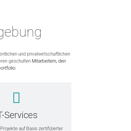
ICE GMBH
mgebung
 stützen sich auf den Managed
eme jeder Art.
tlichen und privatwirtschaftlichen
eren geschulten
Mitarbeitern, den
en
ortfolio.
T-Services
 Projekte auf Basis zertifizierter