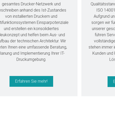
gesamtes Drucker-Netzwerk und
Qualitätssta
eschreiben anhand des Ist-Zustandes
ISO 14001
von installierten Druckern und
Aufgrund un
tifunktionssystemen Einsparpotenziale
sorgen wir fü
und erstellen ein konsolidiertes
unserer gesc
eukonzept und helfen beim Aus- und
führen Serv
ufbau der technischen Architektur. Wir
vollständig
eten Ihnen eine umfassende Beratung,
stehen immer 
lanung und Implementierung Ihrer IT-
Kunden und P
Druckumgebung.
Lös
Erfahren Sie mehr!