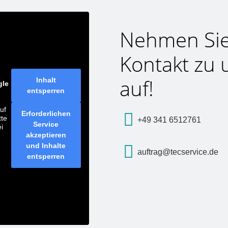
Nehmen Si
Kontakt zu 
n
auf!
Inhalt
le
entsperren
uf
Erforderlichen
tte
+49 341 6512761
Service
i
akzeptieren
.
und Inhalte
auftrag@tecservice.de
entsperren