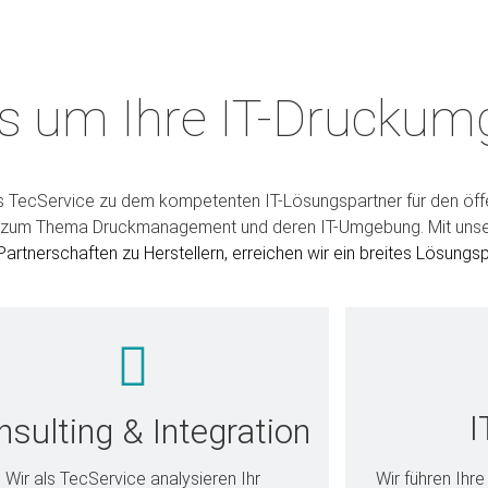
MEN BEI DER TECSERV
s um Ihre IT-Drucku
ür IT-Systemlösungen. Unser Kerngeschäft und unsere Expertise
, Software, Beratung, Service und Reparatur elektronischer Syst
s TecService zu dem kompetenten IT-Lösungspartner für den öffen
Sie zum Thema Druckmanagement und deren IT-Umgebung. Mit uns
rfahren Sie hier mehr über uns als Partner und als Unternehm
rtnerschaften zu Herstellern, erreichen wir ein breites Lösungsp
I
sulting & Integration
Wir als TecService analysieren Ihr
Wir führen Ihre