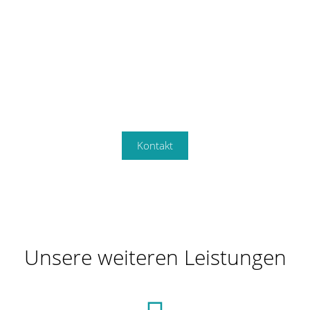
Gemeinsam mit unseren starken
Partnerunternehmen wie Lexmark,
Epson, exapture, Zebra und CSP
entwickeln wir für Sie die optimale
Lösung.
Sprechen Sie uns an!
Kontakt
Unsere weiteren Leistungen