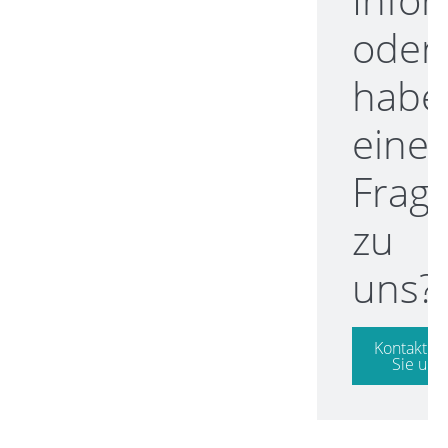
oder
habe
eine
Frag
zu
uns?
Kontaktie
Sie uns!