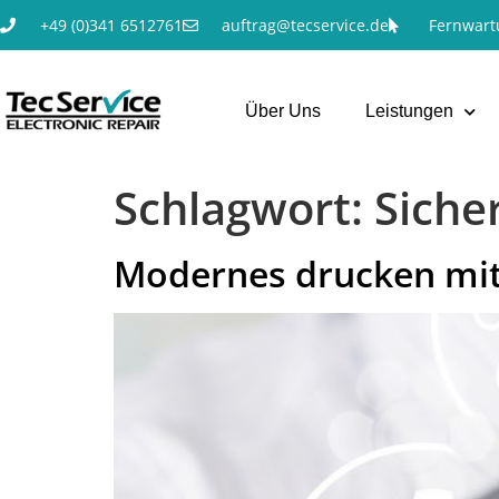
+49 (0)341 6512761
auftrag@tecservice.de
Fernwart
Über Uns
Leistungen
Schlagwort:
Siche
Modernes drucken mit