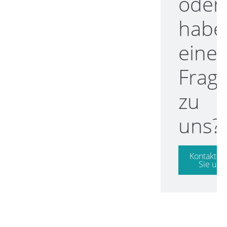
oder
habe
eine
Frag
zu
uns?
Kontaktie
Sie uns!